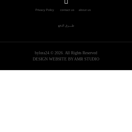
Privacy Policy
contact us about us
طـــرق الدفع
bylora24.© 2026. All Rights Reserved
DESIGN WEBSITE BY AMR STUDIO